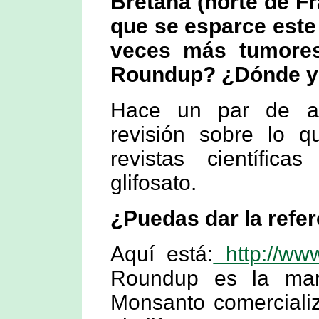
Bretaña (norte de Fr
que se esparce este
veces más tumores
Roundup? ¿Dónde y p
Hace un par de añ
revisión sobre lo 
revistas científica
glifosato.
¿Puedas dar la refer
Aquí está:
http://ww
Roundup es la mar
Monsanto comercializ