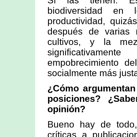
Sí las tienen. E
biodiversidad en 
productividad, quizá
después de varias r
cultivos, y la me
significativamen
empobrecimiento de
socialmente más just
¿Cómo argumentan l
posiciones? ¿Sab
opinión?
Bueno hay de todo,
críticas a publicaci