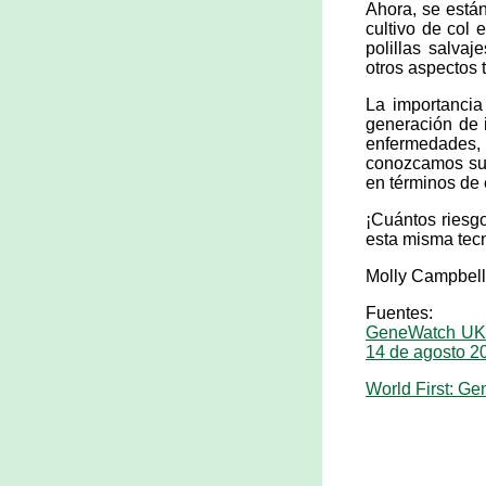
Ahora, se están
cultivo de col
polillas salva
otros aspectos 
La importancia
generación de i
enfermedades,
conozcamos sus
en términos de 
¡Cuántos riesg
esta misma tec
Molly Campbell
Fuentes:
GeneWatch UK P
14 de agosto 2
World First: Ge