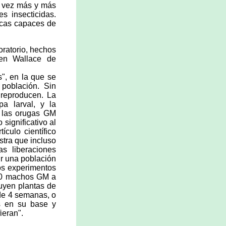
a vez más y más
es insecticidas.
nicas capaces de
oratorio, hechos
en Wallace de
s", en la que se
 población. Sin
 reproducen. La
a larval, y la
e las orugas GM
significativo al
tículo científico
stra que incluso
s liberaciones
ir una población
los experimentos
 40 machos GM a
luyen plantas de
de 4 semanas, o
as en su base y
ieran".