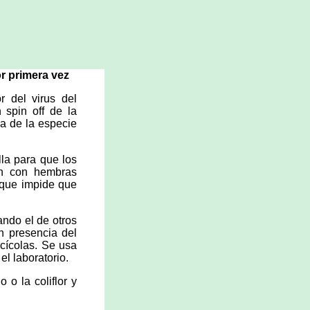
or primera vez
r del virus del
 spin off de la
ca de la especie
lla para que los
en con hembras
o que impide que
ando el de otros
n presencia del
rcícolas. Se usa
el laboratorio.
 o la coliflor y