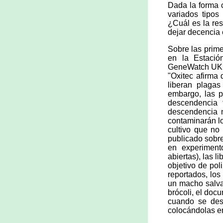
Dada la forma 
variados tipos 
¿Cuál es la res
dejar decencia e
Sobre las prime
en la Estaci
GeneWatch UK 
"Oxitec afirma 
liberan plagas
embargo, las p
descendencia 
descendencia m
contaminarán lo
cultivo que no o
publicado sobre
en experiment
abiertas), las 
objetivo de pol
reportados, lo
un macho salvaj
brócoli, el do
cuando se desf
colocándolas en