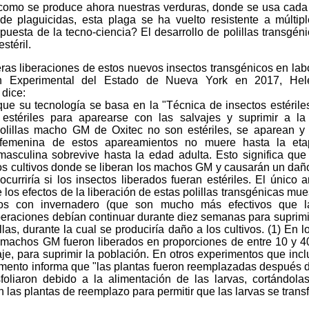
como se produce ahora nuestras verduras, donde se usa cad
de plaguicidas, esta plaga se ha vuelto resistente a múltipl
puesta de la tecno-ciencia? El desarrollo de polillas transgé
stéril.
ras liberaciones de estos nuevos insectos transgénicos en lab
ón Experimental del Estado de Nueva York en 2017, Hel
dice:
que su tecnología se basa en la "Técnica de insectos estérile
 estériles para aparearse con las salvajes y suprimir a la
olillas macho GM de Oxitec no son estériles, se aparean y
femenina de estos apareamientos no muere hasta la etap
asculina sobrevive hasta la edad adulta. Esto significa qu
s cultivos donde se liberan los machos GM y causarán un daño 
curriría si los insectos liberados fueran estériles. El único ar
 los efectos de la liberación de estas polillas transgénicas mue
os con invernadero (que son mucho más efectivos que la
liberaciones debían continuar durante diez semanas para suprim
illas, durante la cual se produciría daño a los cultivos. (1) En 
s machos GM fueron liberados en proporciones de entre 10 y
e, para suprimir la población. En otros experimentos que inc
cumento informa que "las plantas fueron reemplazadas después 
oliaron debido a la alimentación de las larvas, cortándol
 las plantas de reemplazo para permitir que las larvas se transf