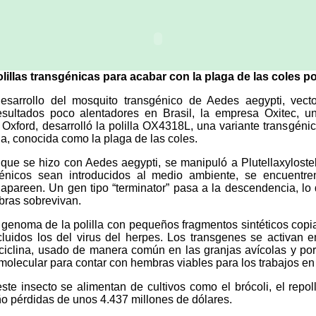
olillas transgénicas para acabar con la plaga de las coles p
sarrollo del mosquito transgénico de Aedes aegypti, vecto
sultados poco alentadores en Brasil, la empresa Oxitec, un
Oxford, desarrolló la polilla OX4318L, una variante transgéni
lla, conocida como la plaga de las coles.
 que se hizo con Aedes aegypti, se manipuló a Plutellaxyloste
énicos sean introducidos al medio ambiente, se encuentr
e apareen. Un gen tipo “terminator” pasa a la descendencia, l
bras sobrevivan.
genoma de la polilla con pequeños fragmentos sintéticos copi
cluidos los del virus del herpes. Los transgenes se activan e
raciclina, usado de manera común en las granjas avícolas y po
 molecular para contar con hembras viables para los trabajos en 
ste insecto se alimentan de cultivos como el brócoli, el repollo
o pérdidas de unos 4.437 millones de dólares.