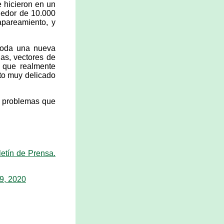
e hicieron en un
dedor de 10.000
apareamiento, y
 toda una nueva
las, vectores de
 que realmente
to muy delicado
s problemas que
etín de Prensa.
29, 2020