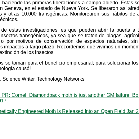
 haciendo las primeras liberaciones a campo abierto. Estas s
 en Geneva, en el estado de Nueva York. Se liberaron así alre
jes y otras 10.000 transgénicas. Monitorearon sus hábitos de 
técnicos.
 de estas investigaciones, es que pueden abrir la puerta a
nsectos transgénicos, ya sea que se traten de plagas, agríco
 o por motivos de conservación de espacios naturales, sin
 impactos a largo plazo. Recordemos que vivimos un momen
extinción de los insectos.
os se toman para el beneficio empresarial; para solucionar lo
nología causó!
, Science Writer, Technology Networks
R: Cornell Diamondback moth is just another GM failure. Bol
017.
netically Engineered Moth Is Released Into an Open Field Jan 