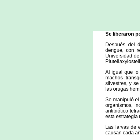
Se liberaron p
Después del de
dengue, con re
Universidad de 
Plutellaxyloste
Al igual que lo
machos transg
silvestres, y s
las orugas hem
Se manipuló el 
organismos, in
antibiótico tet
esta estrategia
Las larvas de e
causan cada añ