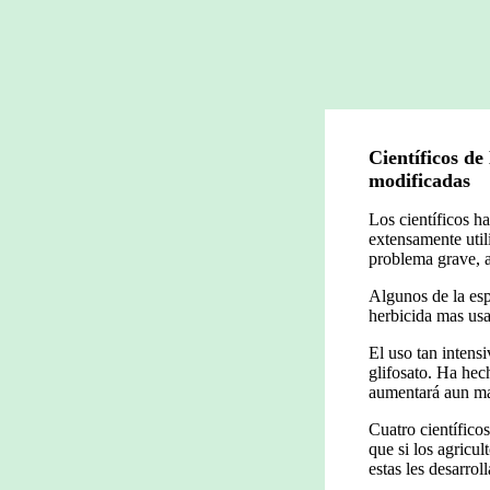
Científicos d
modificadas
Los científicos h
extensamente util
problema grave, a
Algunos de la esp
herbicida mas usa
El uso tan intens
glifosato. Ha hec
aumentará aun mas
Cuatro científico
que si los agricu
estas les desarro