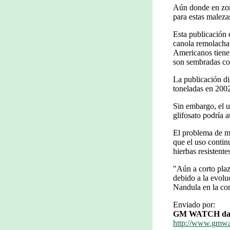
Aún donde en zon
para estas maleza
Esta publicación 
canola remolacha 
Americanos tienen
son sembradas co
La publicación d
toneladas en 200
Sin embargo, el u
glifosato podría 
El problema de mal
que el uso continu
hierbas resistentes
"Aún a corto plazo
debido a la evoluc
Nandula en la con
Enviado por:
GM WATCH dai
http://www.gmwa