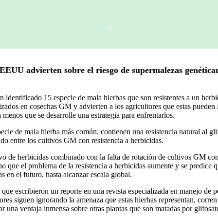
e EEUU advierten sobre el riesgo de supermalezas genétic
an identificado 15 especie de mala hierbas que son resistentes a un herbi
izados en cosechas GM y advierten a los agricultores que estas pueden l
 menos que se desarrolle una estrategia para enfrentarlos.
ecie de mala hierba más común, contienen una resistencia natural al glif
do entre los cultivos GM con resistencia a herbicidas.
ivo de herbicidas combinado con la falta de rotación de cultivos GM con
ho que el problema de la resistencia a herbicidas aumente y se predice 
 en el futuro, hasta alcanzar escala global.
s que escribieron un reporte en una revista especializada en manejo de p
ltores siguen ignorando la amenaza que estas hierbas representan, corren
llar una ventaja inmensa sobre otras plantas que son matadas por glifosat