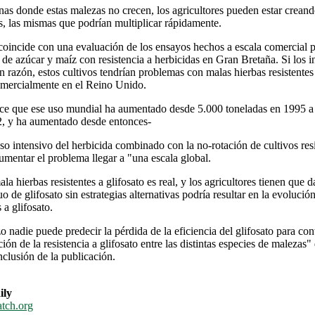
as donde estas malezas no crecen, los agricultores pueden estar crean
s, las mismas que podrían multiplicar rápidamente.
coincide con una evaluación de los ensayos hechos a escala comercial p
de azúcar y maíz con resistencia a herbicidas en Gran Bretaña. Si los i
 razón, estos cultivos tendrían problemas con malas hierbas resistentes a
mercialmente en el Reino Unido.
ice que ese uso mundial ha aumentado desde 5.000 toneladas en 1995 
2, y ha aumentado desde entonces-
so intensivo del herbicida combinado con la no-rotación de cultivos resi
aumentar el problema llegar a "una escala global.
a hierbas resistentes a glifosato es real, y los agricultores tienen que 
o de glifosato sin estrategias alternativas podría resultar en la evoluci
 a glifosato.
 nadie puede predecir la pérdida de la eficiencia del glifosato para con
ión de la resistencia a glifosato entre las distintas especies de malezas"
clusión de la publicación.
ly
tch.org