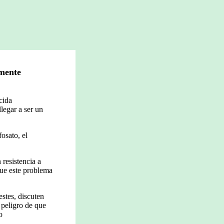
amente
cida
legar a ser un
osato, el
 resistencia a
que este problema
estes, discuten
 peligro de que
o