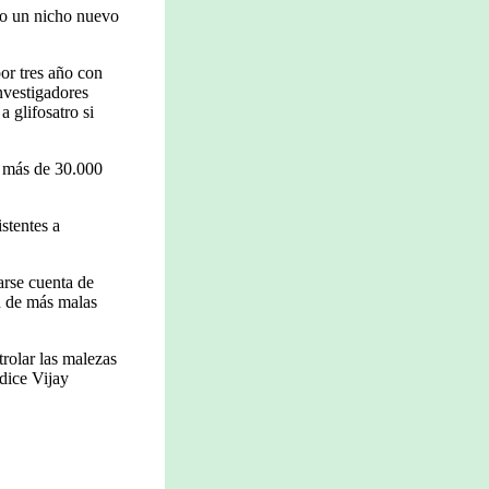
do un nicho nuevo
or tres año con
nvestigadores
 glifosatro si
a más de 30.000
stentes a
darse cuenta de
ón de más malas
trolar las malezas
 dice Vijay