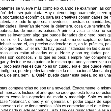
 patentes se vuelve más complejo cuando se examinan las con
ión” debe ser patentada. Hay quienes, ingenuamente, creen q
a oportunidad económica para las creativas comunidades de n
atentable todo lo que sea novedoso, nuestras comunidades
laridades, llevarían siempre la delantera, cosa que terminaría 
obrecidos de nuestros países. A primera vista la idea no su
nas se inventaron algo que puede llenarlos de dinero, pues q
 con ello. Evidentemente hay un problema conceptual de fond
ebatir sobre él, es preciso evidenciar que, en la práctica, p
 sólo quererlo. En el mundo hay pocas instancias en las que es 
odas ellas están ubicadas en el Norte y son reguladas por
mites son costosos. Y, lo que es peor, siempre hay competenc
gar y decir que va a patentar lo mismo que uno y comenzar a 
 El problema real es que no es un cualquiera el que puede veni
indígena; puede perfectamente ser la multinacional Monsanto
ada de una semilla. Quién pueda ganar esta pelea, no es una p
estas competencias no son una novedad. Exactamente lo mism
del mercado. Incluso el arte que se cree que está fuera de esto
entro como las agencias de moda y modelaje. Sólo es artis
dase “palanca”, dinero y, en general, un poder capaz de sup
empresario el que tiene medios, sólo es comerciante el que tiene
pital nada puede ser nunca justo. Hay desigualdades viejas e i