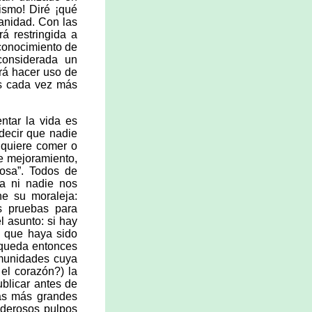
lismo! Diré ¡qué
anidad. Con las
á restringida a
 conocimiento de
considerada un
rá hacer uso de
as cada vez más
ntar la vida es
 decir que nadie
 quiere comer o
e mejoramiento,
dosa”. Todos de
da ni nadie nos
ne su moraleja:
s pruebas para
l asunto: si hay
y que haya sido
 queda entonces
omunidades cuya
el corazón?) la
blicar antes de
las más grandes
oderosos pulpos