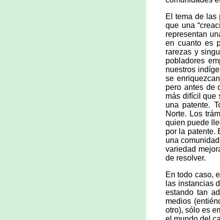
El tema de las
que una “creac
representan un
en cuanto es p
rarezas y singu
pobladores emp
nuestros indíge
se enriquezcan
pero antes de d
más difícil que
una patente. T
Norte. Los trá
quien puede lle
por la patente.
una comunidad 
variedad mejor
de resolver.
En todo caso, 
las instancias 
estando tan ad
medios (entién
otro), sólo es 
el mundo del ca