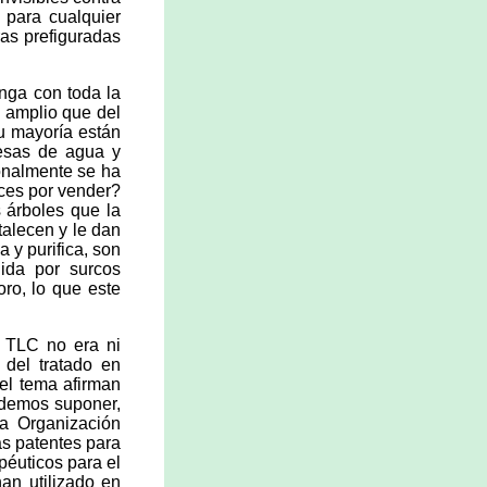
 para cualquier
ras prefiguradas
nga con toda la
o amplio que del
u mayoría están
resas de agua y
ionalmente se ha
ces por vender?
 árboles que la
talecen y le dan
a y purifica, son
uida por surcos
oro, lo que este
 TLC no era ni
 del tratado en
el tema afirman
odemos suponer,
a Organización
as patentes para
péuticos para el
an utilizado en