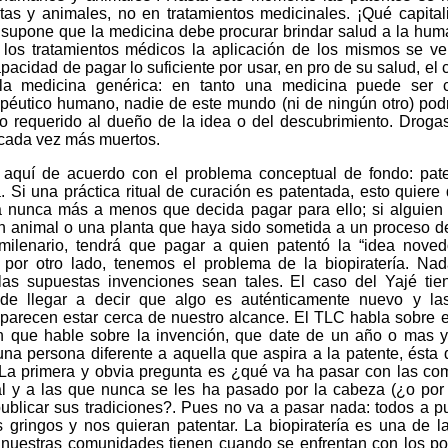
ntas y animales, no en tratamientos medicinales. ¡Qué capita
 supone que la medicina debe procurar brindar salud a la hum
 los tratamientos médicos la aplicación de los mismos se ver
pacidad de pagar lo suficiente por usar, en pro de su salud, el
 la medicina genérica: en tanto una medicina puede ser 
rapéutico humano, nadie de este mundo (ni de ningún otro) pod
 lo requerido al dueño de la idea o del descubrimiento. Drog
 cada vez más muertos.
aquí de acuerdo con el problema conceptual de fondo: pate
. Si una práctica ritual de curación es patentada, esto quiere
la nunca más a menos que decida pagar para ello; si alguien
n animal o una planta que haya sido sometida a un proceso d
milenario, tendrá que pagar a quien patentó la “idea nove
 por otro lado, tenemos el problema de la biopiratería. Na
las supuestas invenciones sean tales. El caso del Yajé tie
ede llegar a decir que algo es auténticamente nuevo y la
parecen estar cerca de nuestro alcance. El TLC habla sobre e
n que hable sobre la invención, que date de un año o mas 
una persona diferente a aquella que aspira a la patente, ésta
. La primera y obvia pregunta es ¿qué va ha pasar con las c
ral y a las que nunca se les ha pasado por la cabeza (¿o por 
ublicar sus tradiciones?. Pues no va a pasar nada: todos a pu
s gringos y nos quieran patentar. La biopiratería es una de 
uestras comunidades tienen cuando se enfrentan con los p