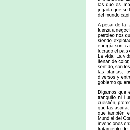
las que es imp
jugada que se h
del mundo capit
A pesar de la 
fuerza a negoci
petróleo nos q
siendo explota
energía son, ca
lucrado el paí
La vida. La vi
llenan de color
sentido, son los
las plantas, l
diversos y entr
gobierno quiere
Digamos que e
tranquilo ni i
cuestión, prom
que las aspira
que también e
Mundial del Com
invenciones en:
tratamiento de