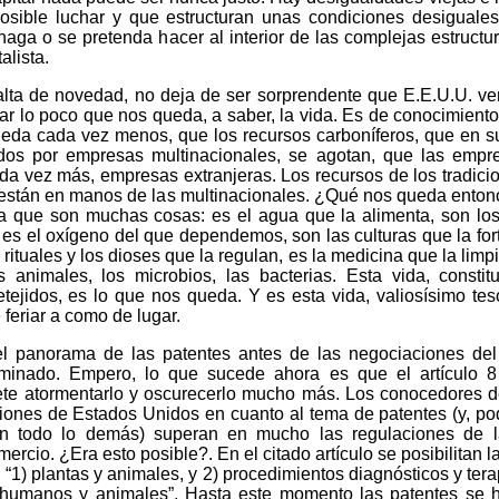
osible luchar y que estructuran unas condiciones desiguales
aga o se pretenda hacer al interior de las complejas estructu
alista.
falta de novedad, no deja de ser sorprendente que E.E.U.U. ve
ar lo poco que nos queda, a saber, la vida. Es de conocimient
ueda cada vez menos, que los recursos carboníferos, que en s
dos por empresas multinacionales, se agotan, que las emp
da vez más, empresas extranjeras. Los recursos de los tradic
s están en manos de las multinacionales. ¿Qué nos queda enton
da que son muchas cosas: es el agua que la alimenta, son los
, es el oxígeno del que dependemos, son las culturas que la for
 rituales y los dioses que la regulan, es la medicina que la limpi
os animales, los microbios, las bacterias. Esta vida, constit
etejidos, es lo que nos queda. Y es esta vida, valiosísimo tes
 feriar a como de lugar.
l panorama de las patentes antes de las negociaciones del
luminado. Empero, lo que sucede ahora es que el artículo 8
ete atormentarlo y oscurecerlo mucho más. Los conocedores d
ciones de Estados Unidos en cuanto al tema de patentes (y, p
n todo lo demás) superan en mucho las regulaciones de l
ercio. ¿Era esto posible?. En el citado artículo se posibilitan l
 “1) plantas y animales, y 2) procedimientos diagnósticos y tera
 humanos y animales”. Hasta este momento las patentes se h