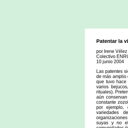
Patentar la v
por Irene Vélez
Colectivo EN
10 junio 2004
Las patentes si
de más amplio 
que tuvo hace 
varios bejuco
rituales). Pre
aún conservan p
constante zozob
por ejemplo,
variedades d
organizaciones 
suyas y no el
comunidades ét