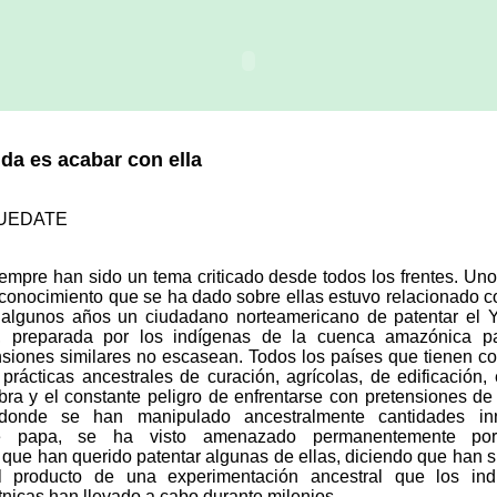
ida es acabar con ella
RUEDATE
empre han sido un tema criticado desde todos los frentes. Un
conocimiento que se ha dado sobre ellas estuvo relacionado co
algunos años un ciudadano norteamericano de patentar el 
s, preparada por los indígenas de la cuenca amazónica p
tensiones similares no escasean. Todos los países que tienen 
rácticas ancestrales de curación, agrícolas, de edificación, 
ra y el constante peligro de enfrentarse con pretensiones de 
 donde se han manipulado ancestralmente cantidades in
e papa, se ha visto amenazado permanentemente por
que han querido patentar algunas de ellas, diciendo que han 
 producto de una experimentación ancestral que los ind
nicas han llevado a cabo durante milenios.