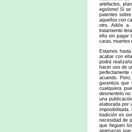
artefactos, pla
egoísmo! Si se
patentes sobre
aquellos con ca
otro. Adiós a
tratamiento te
ella sin pagar
caras, muertos
Estamos hasta 
acabar con ella
podrá realizar
hacer uso de u
perfectamente 
acuerdo. Pero,
garantiza que 
cualquiera pu
desmentirlo no 
una publicació
elaborada por 
imposibilitada
tradición es o
necesidad de p
que lleguen lo
amenazas que n