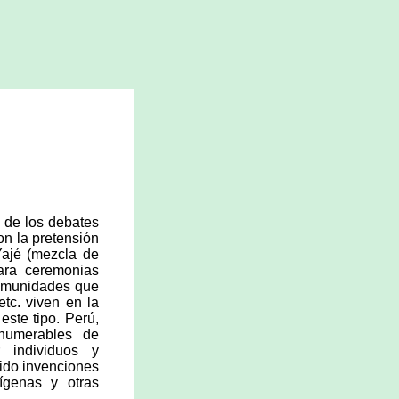
o de los debates
n la pretensión
Yajé (mezcla de
ara ceremonias
comunidades que
etc. viven en la
este tipo. Perú,
numerables de
 individuos y
sido invenciones
ígenas y otras