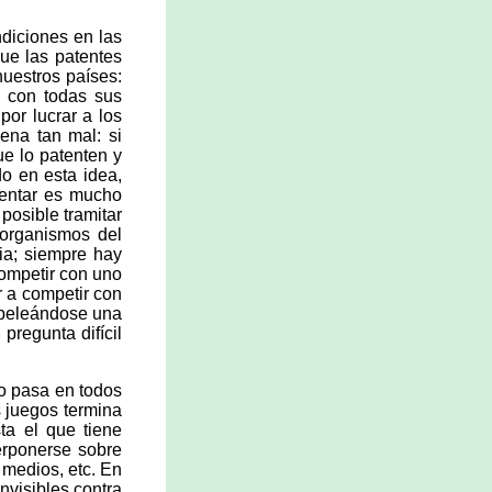
diciones en las
ue las patentes
uestros países:
, con todas sus
por lucrar a los
ena tan mal: si
ue lo patenten y
o en esta idea,
atentar es mucho
posible tramitar
 organismos del
ia; siempre hay
competir con uno
r a competir con
 peleándose una
regunta difícil
o pasa en todos
s juegos termina
ta el que tiene
erponerse sobre
 medios, etc. En
nvisibles contra