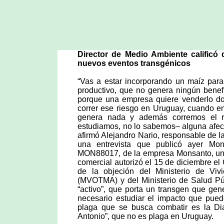
Director de Medio Ambiente calificó 
nuevos eventos transgénicos
“Vas a estar incorporando un maíz par
productivo, que no genera ningún benef
porque una empresa quiere venderlo do
correr ese riesgo en Uruguay, cuando en
genera nada y además corremos el 
estudiamos, no lo sabemos– alguna afect
afirmó Alejandro Nario, responsable de 
una entrevista que publicó ayer Mo
MON88017, de la empresa Monsanto, uno 
comercial autorizó el 15 de diciembre e
de la objeción del Ministerio de Viv
(MVOTMA) y del Ministerio de Salud Púb
“activo”, que porta un transgen que ge
necesario estudiar el impacto que pued
plaga que se busca combatir es la Di
Antonio”, que no es plaga en Uruguay.