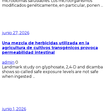
microbiomas saludables. Los microorganismos
modificados genéticamente, en particular, ponen ...
junio 27, 2026
Una mezcla de herbicidas utilizada en la
agricultura de cultivos transgénicos provoca
permeabilidad intestinal
admin
0
Landmark study on glyphosate, 2,4-D and dicamba
shows so-called safe exposure levels are not safe
when ingested ...
junio 1, 2026