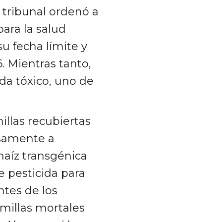
l tribunal ordenó a
ara la salud
u fecha límite y
. Mientras tanto,
ida tóxico, uno de
illas recubiertas
osamente a
maíz transgénica
e pesticida para
ntes de los
millas mortales