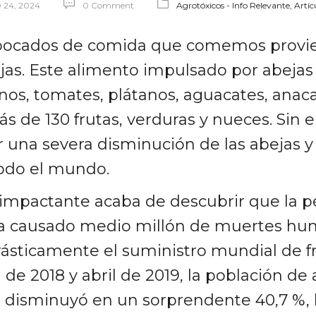
 24, 2024
0 Comment
Agrotóxicos - Info Relevante,
Artíc
 bocados de comida que comemos provie
jas. Este alimento impulsado por abejas
os, tomates, plátanos, aguacates, anac
s de 130 frutas, verduras y nueces. Sin 
r una severa disminución de las abejas y
todo el mundo.
impactante acaba de descubrir que la p
 ha causado medio millón de muertes h
drásticamente el suministro mundial de fr
l de 2018 y abril de 2019, la población de
 disminuyó en un sorprendente 40,7 %, l