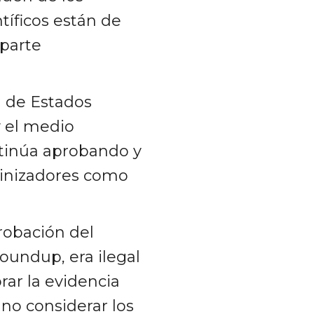
ntíficos están de
 parte
 de Estados
y el medio
tinúa aprobando y
linizadores como
robación del
Roundup, era ilegal
rar la evidencia
 no considerar los