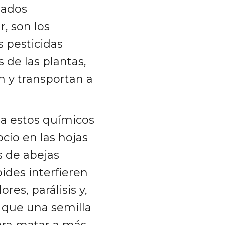
mados
, son los
s pesticidas
 de las plantas,
n y transportan a
 a estos químicos
ocío en las hojas
s de abejas
oides interfieren
es, parálisis y,
s que una semilla