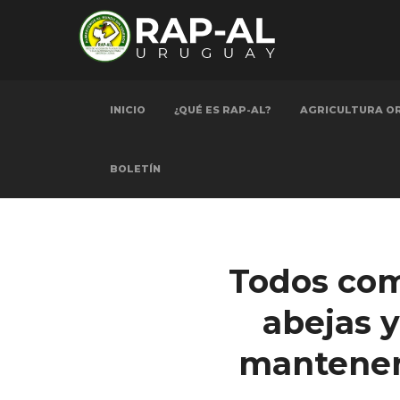
INICIO
¿QUÉ ES RAP-AL?
AGRICULTURA O
BOLETÍN
Todos com
abejas y
mantener