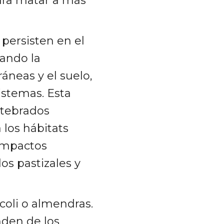
para matar a más
persisten en el
ando la
áneas y el suelo,
istemas. Esta
rtebrados
 los hábitats
 impactos
los pastizales y
oli o almendras.
nden de los