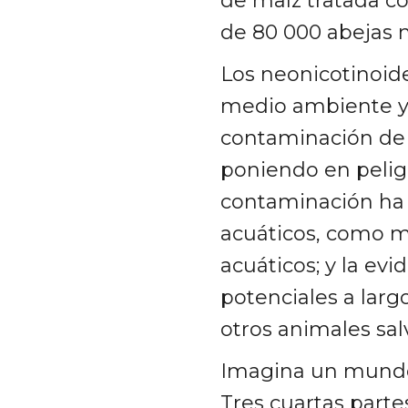
de maíz tratada co
de 80 000 abejas m
Los neonicotinoid
medio ambiente y
contaminación de l
poniendo en peligr
contaminación ha 
acuáticos, como mo
acuáticos; y la ev
potenciales a largo
otros animales sal
Imagina un mundo 
Tres cuartas part