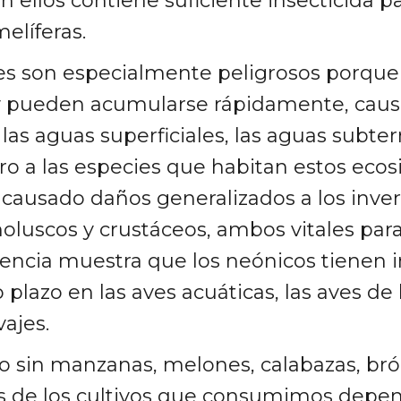
n ellos contiene suficiente insecticida 
elíferas.
es son especialmente peligrosos porque 
 pueden acumularse rápidamente, caus
as aguas superficiales, las aguas subterr
o a las especies que habitan estos ecos
causado daños generalizados a los inve
luscos y crustáceos, ambos vitales para
idencia muestra que los neónicos tienen
 plazo en las aves acuáticas, las aves de 
vajes.
sin manzanas, melones, calabazas, bróc
es de los cultivos que consumimos depe