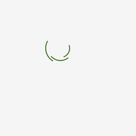
Llamado a los países de las Américas respaldar e
implementar a
Descarga
Social Share:
Previous post:
Next post:
Otra crisis del
Millones de
agua
nacimientos
prematuros y
miles de muertes
de recién nacidos
están vinculadas a
un químico del
plástico