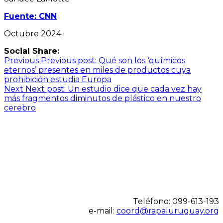
Fuente: CNN
Octubre 2024
Social Share:
Navegación
Previous
Previous post:
Qué son los ‘químicos
eternos’ presentes en miles de productos cuya
de
prohibición estudia Europa
entradas
Next
Next post:
Un estudio dice que cada vez hay
más fragmentos diminutos de plástico en nuestro
cerebro
Teléfono: 099-613-193
e-mail:
coord@rapaluruguay.org