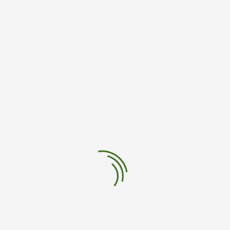
que incluyen bolsas, juguetes para
niños y envases de yogur, entre
otros, se reacondicionaron a tasas
inferiores al 5%.
Aunque están marcados con el
símbolo que indica posible reciclaje,
estos productos en realidad no se
reciclan lo suficiente como para ser
clasificados como tales por la
Comisión Federal de Comercio (FTC).
¿Por qué reciclar no funciona?
Según el informe, la práctica del